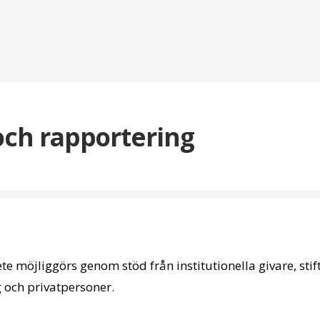
 och rapportering
ete möjliggörs genom stöd från institutionella givare, stift
g och privatpersoner.