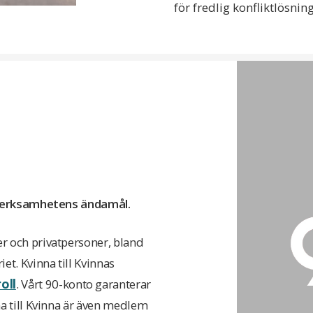
för fredlig konfliktlösni
ll verksamhetens ändamål.
er och privatpersoner, bland
et. Kvinna till Kvinnas
oll
. Vårt 90-konto garanterar
na till Kvinna är även medlem