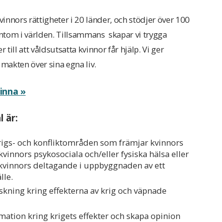
kvinnors rättigheter i 20 länder, och stödjer över 100
ntom i världen. Tillsammans skapar vi trygga
r till att våldsutsatta kvinnor får hjälp. Vi ger
 makten över sina egna liv.
inna »
 är:
krigs- och konfliktområden som främjar kvinnors
, kvinnors psykosociala och/eller fysiska hälsa eller
 kvinnors deltagande i uppbyggnaden av ett
lle.
rskning kring effekterna av krig och väpnade
rmation kring krigets effekter och skapa opinion