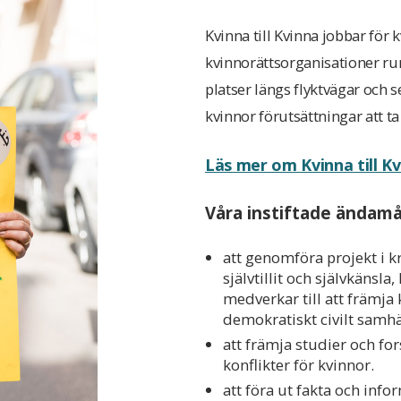
 ersättning till högsta tjänsteman (pdf)
årsrapporten för 2024
Kvinna till Kvinna jobbar för 
)
årsrapporten för 2023
kvinnorättsorganisationer ru
riet
platser längs flyktvägar och se
departementet
nti-korruptionspolicy (pdf)
kvinnor förutsättningar att ta
ond (UN Peacebuilding Fund)
Läs mer om Kvinna till Kv
Våra instiftade ändamål
att genomföra projekt i 
självtillit och självkänsla
medverkar till att främja
demokratiskt civilt samhä
att främja studier och fo
konflikter för kvinnor.
att föra ut fakta och info