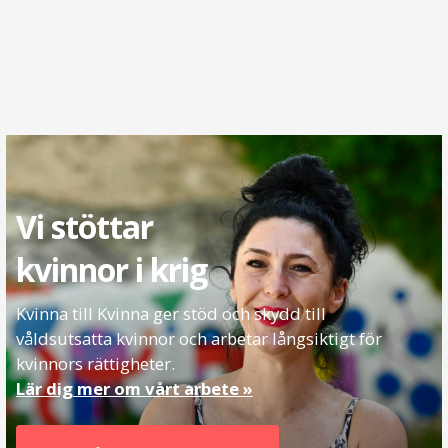
Vi stöttar
kvinnor i krig
Kvinna till Kvinna ger stöd och skydd till
våldsutsatta kvinnor och arbetar långsiktigt för
kvinnors rättigheter.
Lär dig mer om vårt arbete »