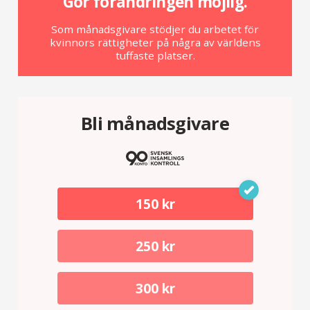
Gör förändringen möjlig.
Som månadsgivare stödjer du arbetet för
kvinnors rättigheter på några av världens
tuffaste platser.
Bli månadsgivare
150 kr
250 kr
300 kr