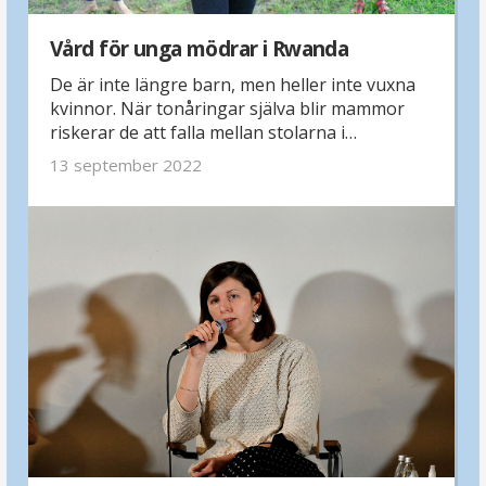
Vård för unga mödrar i Rwanda
De är inte längre barn, men heller inte vuxna
kvinnor. När tonåringar själva blir mammor
riskerar de att falla mellan stolarna i
sjukvården. Vår partnerorganisation Empower
13 september 2022
Rwanda samarbetar med ett hälsocenter för
att säkerställa bra vård för 200 unga mödrar
som lever i fattigdom.