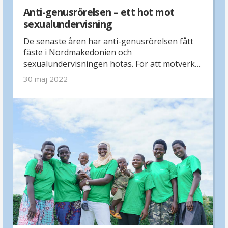
Anti-genusrörelsen – ett hot mot
sexualundervisning
De senaste åren har anti-genusrörelsen fått
fäste i Nordmakedonien och
sexualundervisningen hotas. För att motverka
detta arbetar organisationen HERA för att
30 maj 2022
höja kunskapen om hur viktig
sexualundervisning är – och hur farlig anti-
genusrörelsen är.