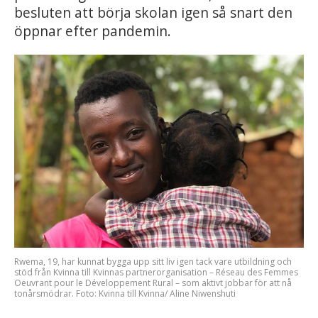
besluten att börja skolan igen så snart den
öppnar efter pandemin.
Rwema, 19, har kunnat bygga upp sitt liv igen tack vare utbildning och
stöd från Kvinna till Kvinnas partnerorganisation – Réseau des Femmes
Oeuvrant pour le Développement Rural – som aktivt jobbar för att nå
tonårsmödrar. Foto: Kvinna till Kvinna/ Aline Niwenshuti