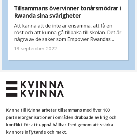
Tillsammans övervinner tonårsmödrar i
Rwanda sina svårigheter
Att känna att de inte är ensamma, att få en
röst och att kunna gå tillbaka till skolan. Det är
några av de saker som Empower Rwandas
program för att stödja unga mammor från
13 september 2022
fattiga familjer har betytt för flickorna som
deltar.
Kvinna till Kvinna arbetar tillsammans med över 100
partnerorganisationer i områden drabbade av krig och
konflikt för att uppnå hållbar fred genom att stärka
kvinnors inflytande och makt.