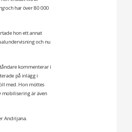
ng
och har över 80 000
rtade hon ett annat
exualundervisning och nu
tståndare kommenterar i
erade på inlägg i
höll med. Hon möttes
 mobilisering är även
er Andrijana.