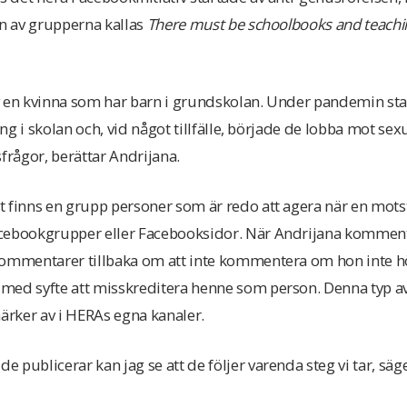
En av grupperna kallas
There must be schoolbooks and teachi
v en kvinna som har barn i grundskolan. Under pandemin sta
ring i skolan och, vid något tillfälle, började de lobba mot s
frågor, berättar Andrijana.
t finns en grupp personer som är redo att agera när en mo
cebookgrupper eller Facebooksidor. När Andrijana komment
kommentarer tillbaka om att inte kommentera om hon inte 
med syfte att misskreditera henne som person. Denna typ av
rker av i HERAs egna kanaler.
 publicerar kan jag se att de följer varenda steg vi tar, säg