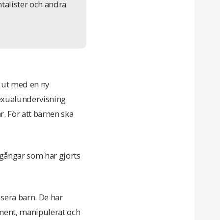
talister och andra
.
k ut med en ny
exualundervisning
r. För att barnen ska
mgångar som har gjorts
sera barn. De har
ument, manipulerat och