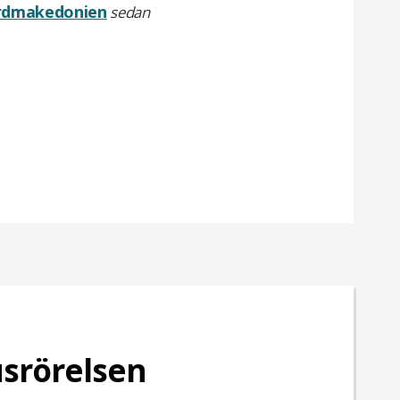
rdmakedonien
sedan
srörelsen