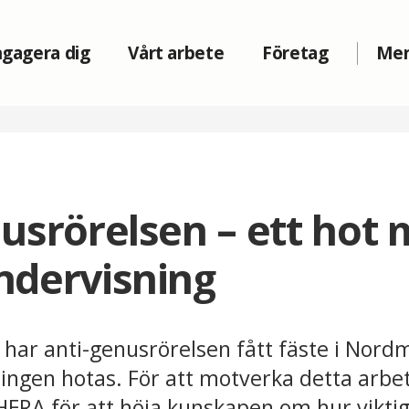
gagera dig
Vårt arbete
Företag
Me
usrörelsen – ett hot 
ndervisning
 har anti-genusrörelsen fått fäste i Nor
ingen hotas. För att motverka detta arbe
HERA för att höja kunskapen om hur vikti