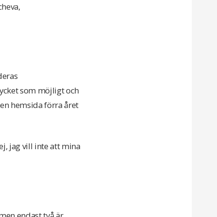
cheva,
deras
ycket som möjligt och
e en hemsida förra året
, jag vill inte att mina
 men endast två är