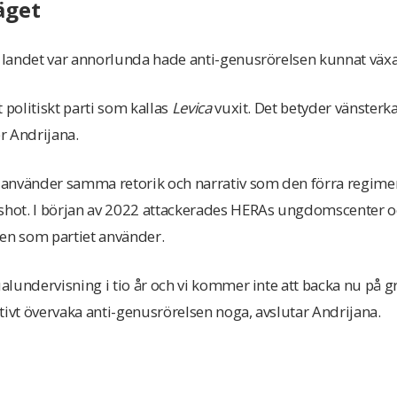
äget
 i landet var annorlunda hade anti-genusrörelsen kunnat väx
tt politiskt parti som kallas
Levica
vuxit. Det betyder vänsterk
er Andrijana.
t använder samma retorik och narrativ som den förra regimen, 
shot. I början av 2022 attackerades HERAs ungdomscenter oc
iken som partiet använder.
xualundervisning i tio år och vi kommer inte att backa nu på
tivt övervaka anti-genusrörelsen noga, avslutar Andrijana.