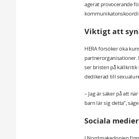
agerat provocerande fö
kommunikatonskoordin
Viktigt att sy
HERA försöker öka kun
partnerorganisationer.
ser bristen på källkrit
dedikerad till sexualun
– Jag är säker på att nä
barn lär sig detta”, säg
Sociala medie
I Nordmakedonien finns 