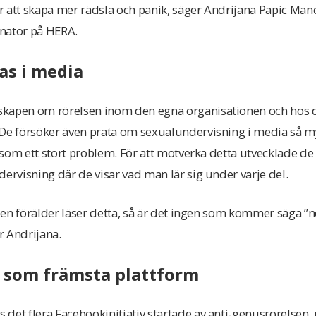
r att skapa mer rädsla och panik, säger Andrijana Papic Man
ator på HERA.
nas i media
skapen om rörelsen inom den egna organisationen och hos 
 De försöker även prata om sexualundervisning i media så m
ik som ett stort problem. För att motverka detta utvecklade d
dervisning där de visar vad man lär sig under varje del.
r en förälder läser detta, så är det ingen som kommer säga ”nej
er Andrijana.
r som främsta plattform
det flera Facebookinitiativ startade av anti-genusrörelsen,