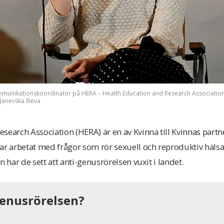
munikationskoordinator på HERA – Health Education and Research Association, 
anevska Ilieva
search Association (HERA) är en av Kvinna till Kvinnas partn
 arbetat med frågor som rör sexuell och reproduktiv hälsa 
n har de sett att anti-genusrörelsen vuxit i landet.
genusrörelsen?