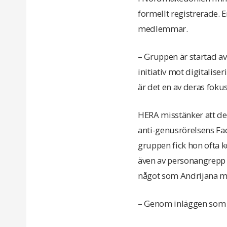
formellt registrerade. 
medlemmar.
– Gruppen är startad a
initiativ mot digitalise
är det en av deras fokus
HERA misstänker att de
anti-genusrörelsens Fa
gruppen fick hon ofta 
även av personangrepp 
något som Andrijana mä
– Genom inläggen som de