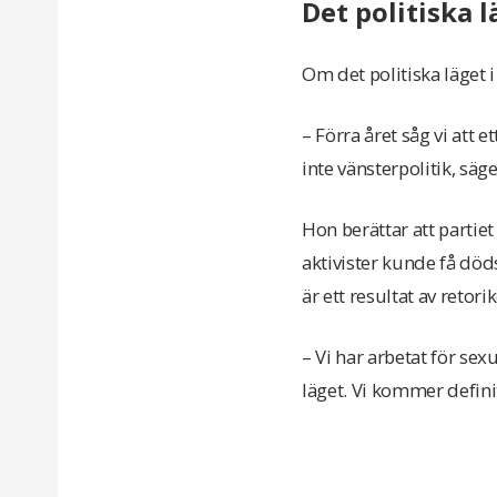
Det politiska l
Om det politiska läget
– Förra året såg vi att e
inte vänsterpolitik, säg
Hon berättar att partie
aktivister kunde få död
är ett resultat av retor
– Vi har arbetat för se
läget. Vi kommer defini