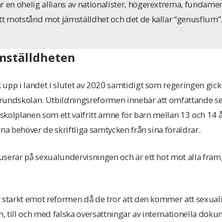
r en ohelig allians av nationalister, högerextrema, fundamen
itt motstånd mot jämställdhet och det de kallar “genusflum”
ämställdheten
upp i landet i slutet av 2020 samtidigt som regeringen gic
rundskolan. Utbildningsreformen innebär att omfattande s
 skolplanen som ett valfritt ämne för barn mellan 13 och 14 å
rna behöver de skriftliga samtycken från sina föräldrar.
userar på sexualundervisningen och är ett hot mot alla fra
 starkt emot reformen då de tror att den kommer att sexuali
on, till och med falska översättningar av internationella dok