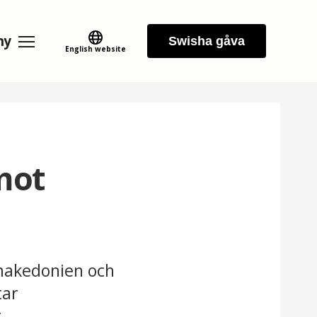
ny
Swisha gåva
English website
mot
dmakedonien och
tar
g