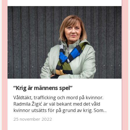
våld.
“Krig är männens spel”
Våldtäkt, trafficking och mord på kvinnor.
Radmila Žigić är väl bekant med det våld
kvinnor utsätts för på grund av krig. Som
journalist bevakade hon kriget i Bosnien-
25 november 2022
Hercegovina på 90-talet och kort därefter blev
hon en av landets pionjärer i kampen mot