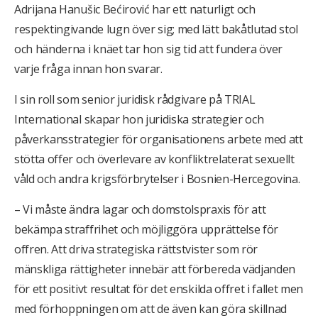
Adrijana Hanušic Bećirović har ett naturligt och
respektingivande lugn över sig; med lätt bakåtlutad stol
och händerna i knäet tar hon sig tid att fundera över
varje fråga innan hon svarar.
I sin roll som senior juridisk rådgivare på TRIAL
International skapar hon juridiska strategier och
påverkansstrategier för organisationens arbete med att
stötta offer och överlevare av konfliktrelaterat sexuellt
våld och andra krigsförbrytelser i Bosnien-Hercegovina.
– Vi måste ändra lagar och domstolspraxis för att
bekämpa straffrihet och möjliggöra upprättelse för
offren. Att driva strategiska rättstvister som rör
mänskliga rättigheter innebär att förbereda vädjanden
för ett positivt resultat för det enskilda offret i fallet men
med förhoppningen om att de även kan göra skillnad