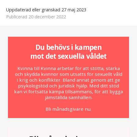
Uppdaterad eller granskad 27 maj 2023
Publicerad 20 december 2022
Du behövs i kampen
mot det sexuella våldet
Kvinna till Kvinna arbetar för att stötta, stärka
och skydda kvinnor som utsatts för sexuellt våld
i krig och konflikter. Bland annat genom att ge
psykologstöd och juridisk hjälp. Med ditt stöd
kan vi fortsätta kämpa tillsammans, för att bygga
jämställda samhällen.
Bli månadsgivare nu.