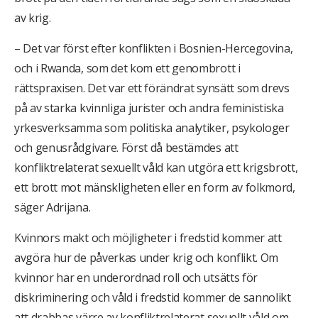
av krig.
– Det var först efter konflikten i Bosnien-Hercegovina,
och i Rwanda, som det kom ett genombrott i
rättspraxisen. Det var ett förändrat synsätt som drevs
på av starka kvinnliga jurister och andra feministiska
yrkesverksamma som politiska analytiker, psykologer
och genusrådgivare. Först då bestämdes att
konfliktrelaterat sexuellt våld kan utgöra ett krigsbrott,
ett brott mot mänskligheten eller en form av folkmord,
säger Adrijana.
Kvinnors makt och möjligheter i fredstid kommer att
avgöra hur de påverkas under krig och konflikt. Om
kvinnor har en underordnad roll och utsätts för
diskriminering och våld i fredstid kommer de sannolikt
att drabbas värre av konfliktrelaterat sexuellt våld om