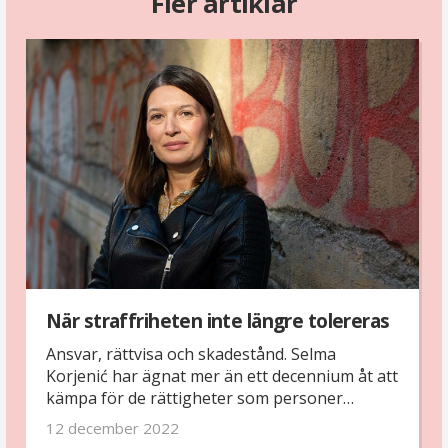
Fler artiklar
När straffriheten inte längre tolereras
Ansvar, rättvisa och skadestånd. Selma
Korjenić har ägnat mer än ett decennium åt att
kämpa för de rättigheter som personer
utsatta för krigsbrott i Bosnien-Hercegovina
12 december 2022
har. Varje litet steg framåt ser hon som en