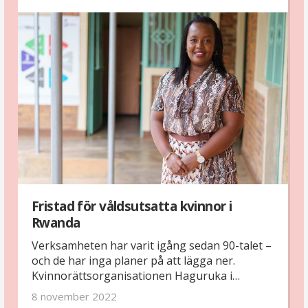
seger för kvinnor och flickor världen över.
Fristad för våldsutsatta kvinnor i
Rwanda
Verksamheten har varit igång sedan 90-talet –
och de har inga planer på att lägga ner.
Kvinnorättsorganisationen Haguruka i
Rwanda erbjuder gratis juridisk rådgivning och
8 november 2022
de möter många kvinnor som blivit utsatta för