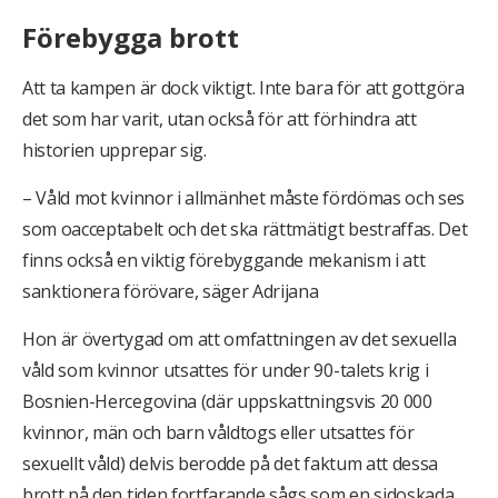
Förebygga brott
Att ta kampen är dock viktigt. Inte bara för att gottgöra
det som har varit, utan också för att förhindra att
historien upprepar sig.
– Våld mot kvinnor i allmänhet måste fördömas och ses
som oacceptabelt och det ska rättmätigt bestraffas. Det
finns också en viktig förebyggande mekanism i att
sanktionera förövare, säger Adrijana
Hon är övertygad om att omfattningen av det sexuella
våld som kvinnor utsattes för under 90-talets krig i
Bosnien-Hercegovina (där uppskattningsvis 20 000
kvinnor, män och barn våldtogs eller utsattes för
sexuellt våld) delvis berodde på det faktum att dessa
brott på den tiden fortfarande sågs som en sidoskada