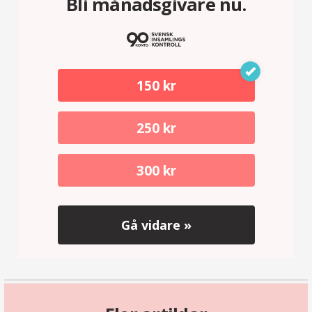
Bli månadsgivare nu.
150 kr
250 kr
300 kr
Gå vidare »