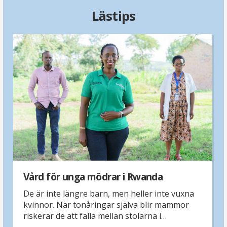
Lästips
Vård för unga mödrar i Rwanda
De är inte längre barn, men heller inte vuxna
kvinnor. När tonåringar själva blir mammor
riskerar de att falla mellan stolarna i
sjukvården. Vår partnerorganisation Empower