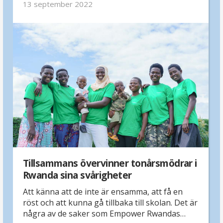
13 september 2022
Rwanda samarbetar med ett hälsocenter för
att säkerställa bra vård för 200 unga mödrar
som lever i fattigdom.
Tillsammans övervinner tonårsmödrar i
Rwanda sina svårigheter
Att känna att de inte är ensamma, att få en
röst och att kunna gå tillbaka till skolan. Det är
några av de saker som Empower Rwandas