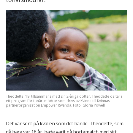
Theodette, 19, tillsammans med sin 2-åriga dotter. Theodette deltar i
ett program för tonårsmödrar som drivs av Kvinna till Kvinnas
partnerorganisation Empower Rwanda. Foto: Gloria Powell
Det var sent på kvällen som det hände. Theodette, som
då bara var 16 år, hade varit på bortamatch med sitt