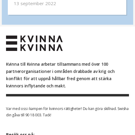
program för att stödja unga mammor från
13 september 2022
fattiga familjer har betytt för flickorna som
deltar.
Kvinna till Kvinna arbetar tillsammans med över 100
partnerorganisationer i områden drabbade av krig och
konflikt för att uppnå hållbar fred genom att stärka
kvinnors inflytande och makt.
Var med oss i kampen för kvinnors rättigheter! Du kan göra skillnad. Swisha
din gåva till 90 18 003. Tack!
Besök oss på: