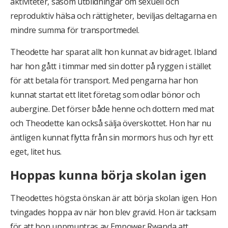
aktiviteter, såsom utbildningar om sexuell och
reproduktiv hälsa och rättigheter, beviljas deltagarna en
mindre summa för transportmedel.
Theodette har sparat allt hon kunnat av bidraget. Ibland
har hon gått i timmar med sin dotter på ryggen i stället
för att betala för transport. Med pengarna har hon
kunnat startat ett litet företag som odlar bönor och
aubergine. Det förser både henne och dottern med mat
och Theodette kan också sälja överskottet. Hon har nu
äntligen kunnat flytta från sin mormors hus och hyr ett
eget, litet hus.
Hoppas kunna börja skolan igen
Theodettes högsta önskan är att börja skolan igen. Hon
tvingades hoppa av när hon blev gravid. Hon är tacksam
för att hon uppmuntras av Empower Rwanda att