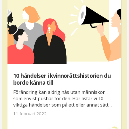
10 händelser i kvinnorättshistorien du
borde känna till
Förändring kan aldrig nås utan människor
som envist pushar för den. Här listar vi 10
viktiga händelser som på ett eller annat sätt
har banat väg för kvinnorörelsen så som den
11 februari 2022
ser ut i dag.