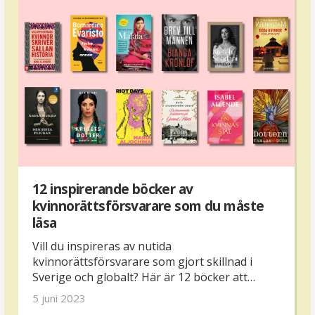
tagit oss dit vi befinner oss idag – kvinnorna
som slogs för dig och mig.
12 inspirerande böcker av
kvinnorättsförsvarare som du måste
läsa
Vill du inspireras av nutida
kvinnorättsförsvarare som gjort skillnad i
Sverige och globalt? Här är 12 böcker att
skriva upp på läslistan, diskutera i bokklubben
5 juni 2023
eller ta med på semestern.