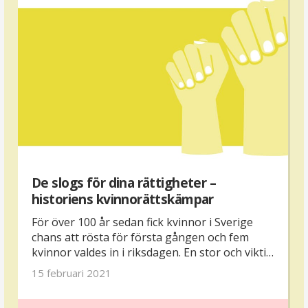
De slogs för dina rättigheter –
historiens kvinnorättskämpar
För över 100 år sedan fick kvinnor i Sverige
chans att rösta för första gången och fem
kvinnor valdes in i riksdagen. En stor och viktig
seger för demokrati och jämställdhet i Sverige,
15 februari 2021
och liknande exempel finns över hela världen.
Men låt oss aldrig glömma alla de kvinnor som