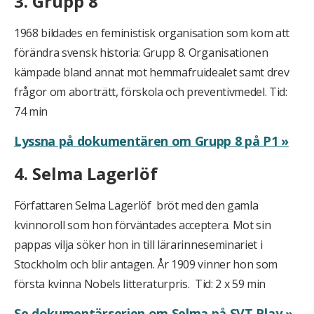
3. Grupp 8
1968 bildades en feministisk organisation som kom att
förändra svensk historia: Grupp 8. Organisationen
kämpade bland annat mot hemmafruidealet samt drev
frågor om aborträtt, förskola och preventivmedel. Tid:
74 min
Lyssna på dokumentären om Grupp 8 på P1 »
4. Selma Lagerlöf
Författaren Selma Lagerlöf bröt med den gamla
kvinnoroll som hon förväntades acceptera. Mot sin
pappas vilja söker hon in till lärarinneseminariet i
Stockholm och blir antagen. År 1909 vinner hon som
första kvinna Nobels litteraturpris. Tid: 2 x 59 min
Se dokumentärserien om Selma på SVT Play »