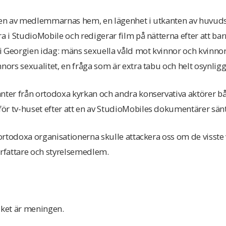
 en av medlemmarnas hem, en lägenhet i utkanten av huvudsta
a i StudioMobile och redigerar film på nätterna efter att bar
 Georgien idag: mäns sexuella våld mot kvinnor och kvinnors
nors sexualitet, en fråga som är extra tabu och helt osynligg
anter från ortodoxa kyrkan och andra konservativa aktörer b
ör tv-huset efter att en av StudioMobiles dokumentärer sänt
 ortodoxa organisationerna skulle attackera oss om de visste v
fattare och styrelsemedlem.
lket är meningen.