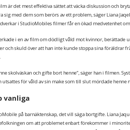
 Film är det mest effektiva sättet att väcka diskussion och bryt
ra sig med dem som berörs av ett problem, säger Liana Jaqeli
rkar i StudioMobiles filmer får en ökad medvetenhet om s
ade i en av film om dödligt våld mot kvinnor, berättade 
r och skuld över att han inte kunde stoppa sina föräldrar frå
.
enne skolväskan och gifte bort henne”, säger han i filmen. Sys
ch utsattes för våld av sin make som till slut mördade henne n
 vanliga
Mobile på barnäktenskap, det vill säga bortgifte. Liana Jaquel
efolkningen om att problemet enbart förekommer i minorite