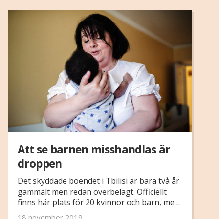
Att se barnen misshandlas är
droppen
Det skyddade boendet i Tbilisi är bara två år
gammalt men redan överbelagt. Officiellt
finns här plats för 20 kvinnor och barn, men
i nuläget bor 24 kvinnor och närmare 50
18 november 2019