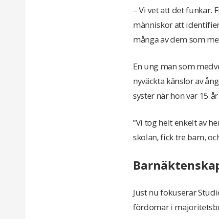
– Vi vet att det funkar.
människor att identifie
många av dem som medve
En ung man som medverk
nyväckta känslor av ånge
syster när hon var 15 år
”Vi tog helt enkelt av h
skolan, fick tre barn, o
Barnäktenskap
Just nu fokuserar Studio
fördomar i majoritetsb