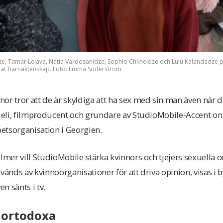
adze, Tamar Lejava, Natia Vardosanidze, Sophio Chkheidze och Lulu Kalandadze
at barnäktenskap. Foto: Emma Söderström.
r tror att de är skyldiga att ha sex med sin man även när de 
aqeli, filmproducent och grundare av StudioMobile-Accent on A
etsorganisation i Georgien.
er vill StudioMobile stärka kvinnors och tjejers sexuella 
nvänds av kvinnoorganisationer för att driva opinion, visas i
n sänts i tv.
 ortodoxa