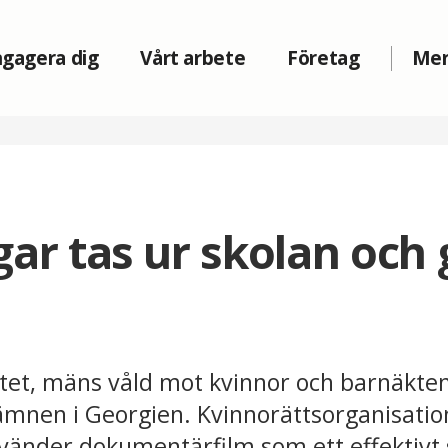
gagera dig
Vårt arbete
Företag
Me
gar tas ur skolan och 
itet, mäns våld mot kvinnor och barnäkte
 ämnen i Georgien. Kvinnorättsorganisati
vänder dokumentärfilm som ett effektivt s