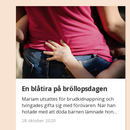
En blåtira på bröllopsdagen
Mariam utsattes för brudkidnappning och
tvingades gifta sig med förövaren. När han
hotade med att döda barnen lämnade hon
honom trots att hon var livrädd.
28 oktober 2020