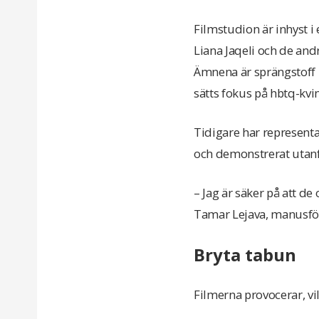
Filmstudion är inhyst i
Liana Jaqeli och de andr
Ämnena är sprängstoff i
sätts fokus på hbtq-kvin
Tidigare har represent
och demonstrerat utanf
– Jag är säker på att de
Tamar Lejava, manusför
Bryta tabun
Filmerna provocerar, vi