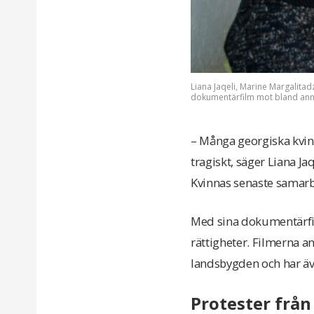
Liana Jaqeli, Marine Margalit
dokumentärfilm mot bland ann
– Många georgiska kvinno
tragiskt, säger Liana J
Kvinnas senaste samarb
Med sina dokumentärfilm
rättigheter. Filmerna a
landsbygden och har äve
Protester från