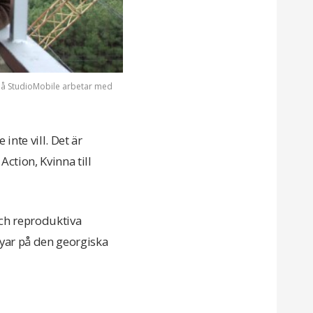
 på StudioMobile arbetar med
inte vill. Det är
ction, Kvinna till
och reproduktiva
 byar på den georgiska