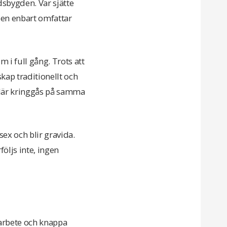
dsbygden. Var sjätte
 den enbart omfattar
 i full gång. Trots att
kap traditionellt och
 lär kringgås på samma
 sex och blir gravida.
öljs inte, ingen
rbete och knappa