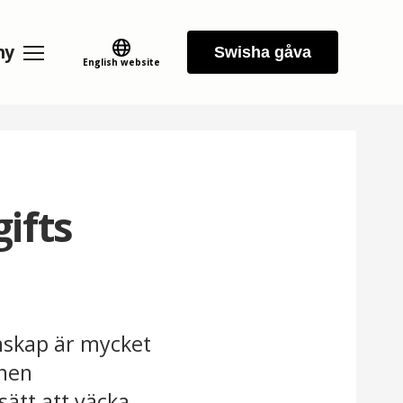
ny
Swisha gåva
English website
gifts
nskap är mycket
onen
ätt att väcka