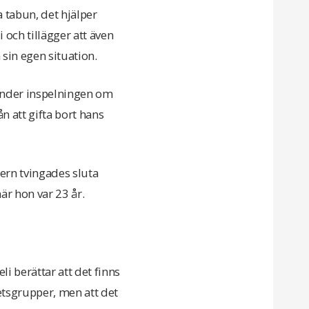
a tabun, det hjälper
 och tillägger att även
in egen situation.
under inspelningen om
n att gifta bort hans
tern tvingades sluta
är hon var 23 år.
i berättar att det finns
tsgrupper, men att det