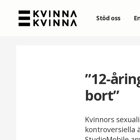
Stöd oss
En
”12-årin
bort”
Kvinnors sexual
kontroversiella
StudioMobile an