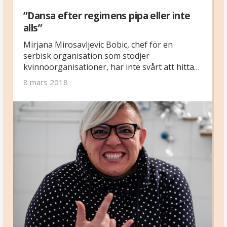
”Dansa efter regimens pipa eller inte
alls”
Mirjana Mirosavljevic Bobic, chef för en
serbisk organisation som stödjer
kvinnoorganisationer, har inte svårt att hitta
exempel på hur handlingsutrymmet krymper
8 mars 2018
för de som kämpar för kvinnors mänskliga
rättigheter. ”Genom att vara så synliga krossar
vi de traditionella rollerna och det gör alla
konservativa och fascister förbannade”, säger
hon.