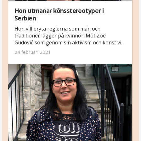
Hon utmanar könsstereotyper i
Serbien
Hon vill bryta reglerna som män och
traditioner lägger på kvinnor. Möt Zoe
Gudović som genom sin aktivism och konst vill
skapa mer utrymme för kvinnor i samhället.
24 februari 2021