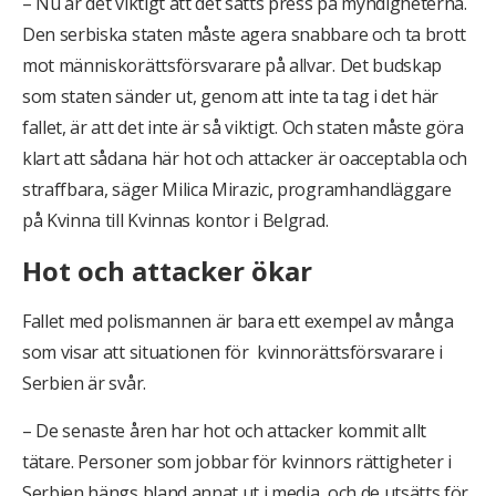
– Nu är det viktigt att det sätts press på myndigheterna.
Den serbiska staten måste agera snabbare och ta brott
mot människorättsförsvarare på allvar. Det budskap
som staten sänder ut, genom att inte ta tag i det här
fallet, är att det inte är så viktigt. Och staten måste göra
klart att sådana här hot och attacker är oacceptabla och
straffbara, säger Milica Mirazic, programhandläggare
på Kvinna till Kvinnas kontor i Belgrad.
Hot och attacker ökar
Fallet med polismannen är bara ett exempel av många
som visar att situationen för kvinnorättsförsvarare i
Serbien är svår.
– De senaste åren har hot och attacker kommit allt
tätare. Personer som jobbar för kvinnors rättigheter i
Serbien hängs bland annat ut i media, och de utsätts för