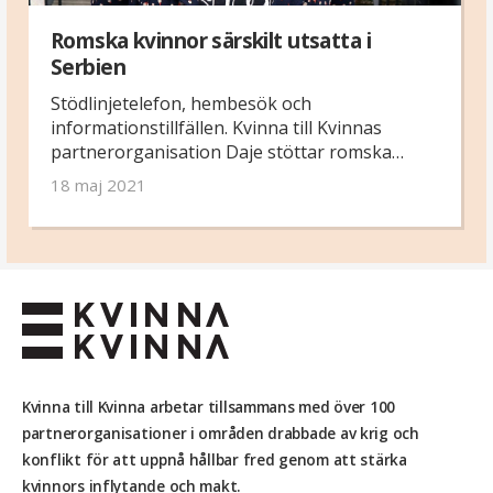
Romska kvinnor särskilt utsatta i
Serbien
Stödlinjetelefon, hembesök och
informationstillfällen. Kvinna till Kvinnas
partnerorganisation Daje stöttar romska
kvinnor och arbetar för att stoppa mäns våld
18 maj 2021
mot kvinnor.
Kvinna till Kvinna arbetar tillsammans med över 100
partnerorganisationer i områden drabbade av krig och
konflikt för att uppnå hållbar fred genom att stärka
kvinnors inflytande och makt.