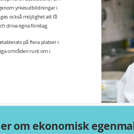
 genom yrkesutbildningar i
es också möjlighet att få
h driva egna företag.
tablerats på flera platser i
attiga områden runt om i
er om ekonomisk egenma