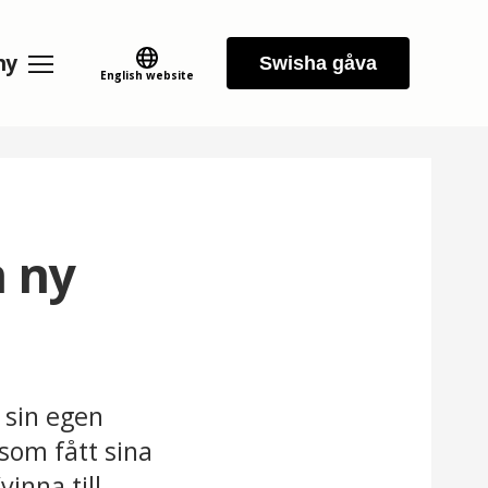
ny
Swisha gåva
English website
n ny
 sin egen
som fått sina
inna till