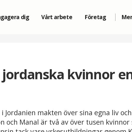
gagera dig
Vårt arbete
Företag
Me
 jordanska kvinnor e
 i Jordanien makten över sina egna liv och
n och Manal är två av över tusen kvinnor 
nsin tack vare yrkesutbildningar genom Kv