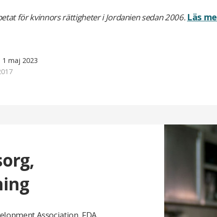
Läs me
rbetat för kvinnors rättigheter i Jordanien sedan 2006.
d 1 maj 2023
2017
org,
ning
evelopment Association, FDA