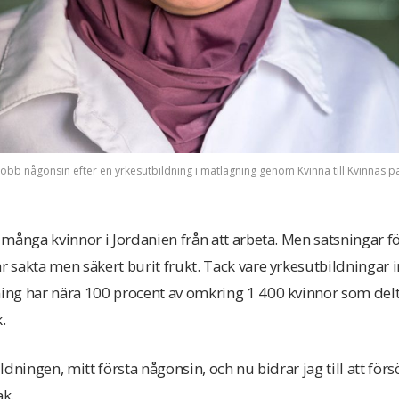
 jobb någonsin efter en yrkesutbildning i matlagning genom Kvinna till Kvinnas p
ånga kvinnor i Jordanien från att arbeta. Men satsningar för 
 sakta men säkert burit frukt. Tack vare yrkesutbildninga
ng har nära 100 procent av omkring 1 400 kvinnor som deltag
.
ildningen, mitt första någonsin, och nu bidrar jag till att förs
k.