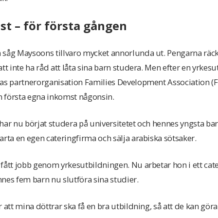
t – för första gången
såg Maysoons tillvaro mycket annorlunda ut. Pengarna räckte 
tt inte ha råd att låta sina barn studera. Men efter en yrkes
nas partnerorganisation Families Development Association (F
in första egna inkomst någonsin.
har nu börjat studera på universitetet och hennes yngsta barn
arta en egen cateringfirma och sälja arabiska sötsaker.
fått jobb genom yrkesutbildningen. Nu arbetar hon i ett cat
nes fem barn nu slutföra sina studier.
att mina döttrar ska få en bra utbildning, så att de kan göra va