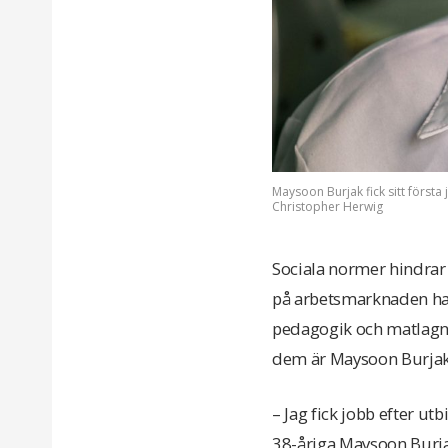
Maysoon Burjak fick sitt första
Christopher Herwig
Sociala normer hindrar m
på arbetsmarknaden har
pedagogik och matlagni
dem är Maysoon Burjak
– Jag fick jobb efter utb
38-åriga Maysoon Burja