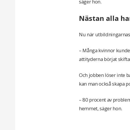
säger hon.
Nästan alla ha
Nu när utbildningarnas f
– Många kvinnor kunde i
attityderna börjat skif
Och jobben löser inte 
kan man också skapa p
– 80 procent av probleme
hemmet, säger hon.