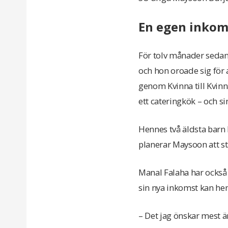
En egen inkoms
För tolv månader sedan 
och hon oroade sig för a
genom Kvinna till Kvin
ett cateringkök – och s
Hennes två äldsta barn 
planerar Maysoon att st
Manal Falaha har också 
sin nya inkomst kan hen
– Det jag önskar mest är 