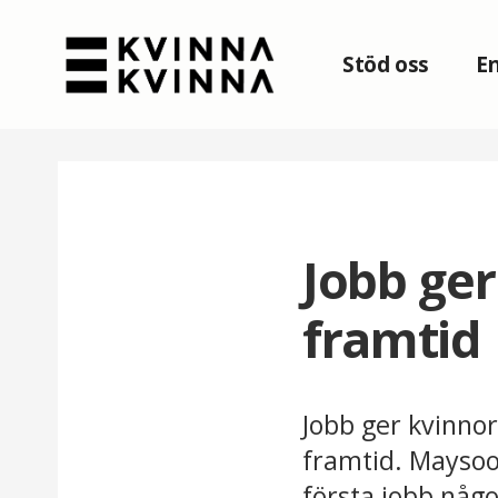
Stöd oss
En
Jobb ger
framtid
Jobb ger kvinnor
framtid. Maysoo
första jobb någo