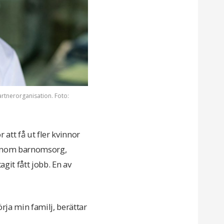
artnerorganisation. Foto:
att få ut fler kvinnor
r inom barnomsorg,
it fått jobb. En av
örja min familj, berättar