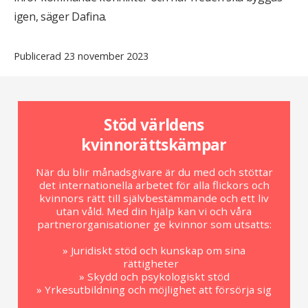
igen, säger Dafina.
Publicerad 23 november 2023
Stöd världens
kvinnorättskämpar
När du blir månadsgivare är du med och stöttar
det internationella arbetet för alla flickors och
kvinnors rätt till självbestämmande och ett liv
utan våld. Med din hjälp kan vi och våra
partnerorganisationer ge kvinnor som utsatts:
» Juridiskt stöd och kunskap om sina
rättigheter
» Skydd och psykologiskt stöd
» Yrkesutbildning och möjlighet att försörja sig