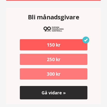
Bli månadsgivare
150 kr
250 kr
300 kr
Gå vidare »