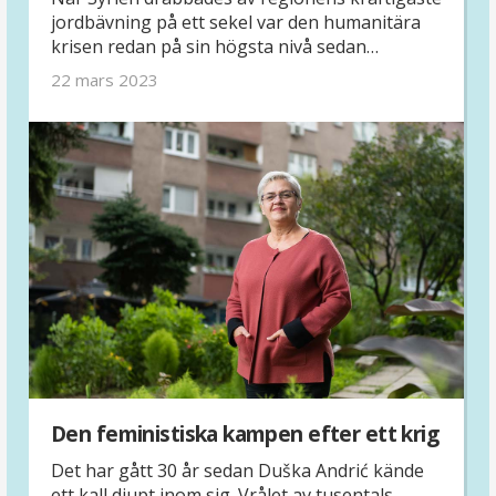
jordbävning på ett sekel var den humanitära
krisen redan på sin högsta nivå sedan
konfliktens början. Vi pratar med aktivisten
22 mars 2023
och fredsbyggaren Abir Hajibrahim om vad det
innebär att vara i överlevnadsläge – och varför
stöd till civila organisationer är viktigare än
någonsin.
Den feministiska kampen efter ett krig
Det har gått 30 år sedan Duška Andrić kände
ett kall djupt inom sig. Vrålet av tusentals