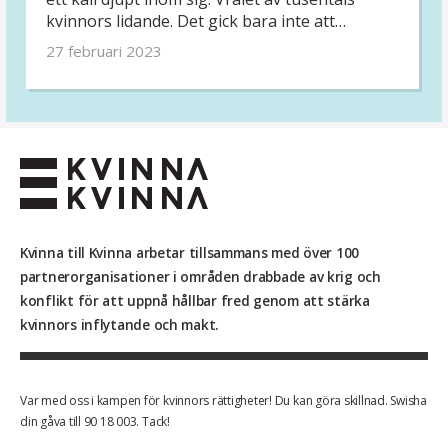
kvinnors lidande. Det gick bara inte att
ignorera. Mitt under brinnande krig i Bosnien-
27 februari 2023
Hercegovina började Duška arbeta för
kvinnors rättigheter. Sedan dess har hon varit
en feministisk förkämpe.
Kvinna till Kvinna arbetar tillsammans med över 100
partnerorganisationer i områden drabbade av krig och
konflikt för att uppnå hållbar fred genom att stärka
kvinnors inflytande och makt.
Var med oss i kampen för kvinnors rättigheter! Du kan göra skillnad. Swisha
din gåva till 90 18 003. Tack!