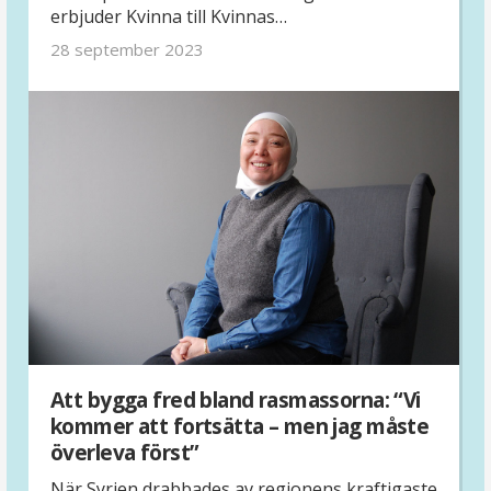
erbjuder Kvinna till Kvinnas
partnerorganisation Haguruka unga vuxna i
28 september 2023
Rwanda. Nadine och Ruth som deltagit i
programmet delar med sig av sina upplevelser.
Att bygga fred bland rasmassorna: “Vi
kommer att fortsätta – men jag måste
överleva först”
När Syrien drabbades av regionens kraftigaste