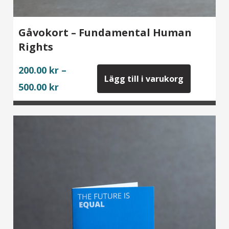
Gåvokort – Fundamental Human
Rights
200.00
kr
–
Lägg till i varukorg
Price
500.00
kr
range:
200.00 kr
through
500.00 kr