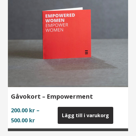
Gåvokort – Empowerment
200.00
kr
–
Lägg till i varukorg
Price
500.00
kr
range:
200.00 kr
through