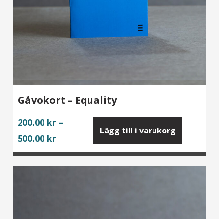
Gåvokort – Equality
200.00
kr
–
Lägg till i varukorg
Price
500.00
kr
range:
200.00 kr
through
500.00 kr