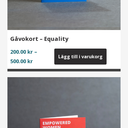
Gåvokort – Equality
200.00
kr
–
Lägg till i varukorg
Price
500.00
kr
range:
200.00 kr
through
500.00 kr