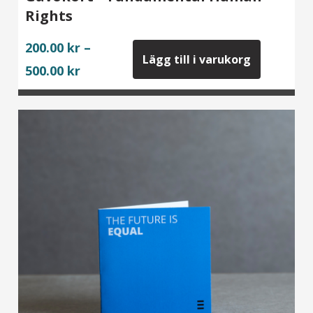
Rights
200.00
kr
–
Lägg till i varukorg
Price
500.00
kr
range:
200.00 kr
through
500.00 kr