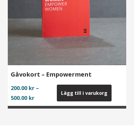
Gåvokort – Empowerment
200.00
kr
–
Lägg till i varukorg
Price
500.00
kr
range:
200.00 kr
through
500.00 kr