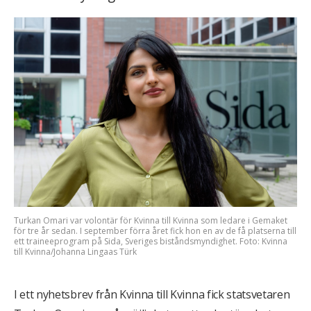
Turkan Omari var volontär för Kvinna till Kvinna som ledare i Gemaket
för tre år sedan. I september förra året fick hon en av de få platserna till
ett traineeprogram på Sida, Sveriges biståndsmyndighet. Foto: Kvinna
till Kvinna/Johanna Lingaas Türk
I ett nyhetsbrev från Kvinna till Kvinna fick statsvetaren