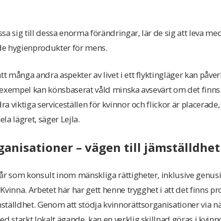
a sig till dessa enorma förändringar, lär de sig att leva med
de hygienprodukter för mens.
tt många andra aspekter av livet i ett flyktingläger kan påve
ll exempel kan könsbaserat våld minska avsevärt om det finn
dra viktiga serviceställen för kvinnor och flickor är placerade,
ela lägret, säger Lejla.
anisationer – vägen till jämställdhet
 år som konsult inom mänskliga rättigheter, inklusive genus
l Kvinna. Arbetet här har gett henne trygghet i att det finns
ämställdhet. Genom att stödja kvinnorättsorganisationer via n
d starkt lokalt ägande, kan en verklig skillnad göras i kvinn