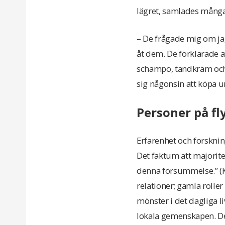
lägret, samlades många
– De frågade mig om ja
åt dem. De förklarade 
schampo, tandkräm och 
sig någonsin att köpa u
Personer på fl
Erfarenhet och forskning
Det faktum att majorite
denna försummelse.” (K
relationer; gamla roller
mönster i det dagliga l
lokala gemenskapen. De