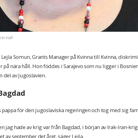
rin Hall
ejla Somun, Grants Manager på Kvinna till Kvinna, diskrimi
r på nära håll. Hon föddes i Sarajevo som nu ligger i Bosni
n del av Jugoslavien.
 Bagdad
 pappa för den jugoslaviska regeringen och tog med sig famil
n jag hade av krig var från Bagdad, i början av Irak-Iran-kri
 av september det året, säger Lejla.