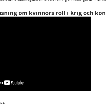
äsning om kvinnors roll i krig och konf
024