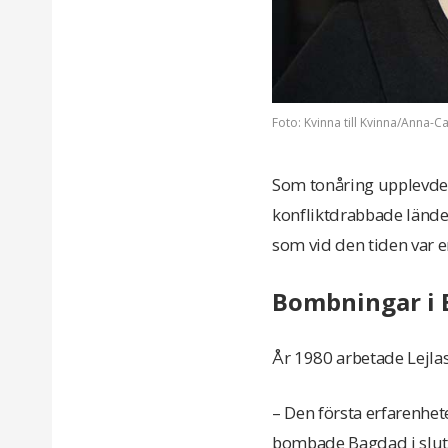
Foto: Kvinna till Kvinna/Anna-Ca
Som tonåring upplevde L
konfliktdrabbade lände
som vid den tiden var e
Bombningar i
År 1980 arbetade Lejlas
– Den första erfarenhete
bombade Bagdad i slutet