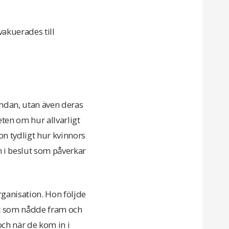
vakuerades till
undan, utan även deras
eten om hur allvarligt
hon tydligt hur kvinnors
ch i beslut som påverkar
rganisation. Hon följde
et som nådde fram och
 och när de kom in i