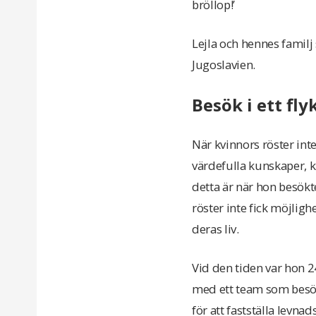
bröllop!’
Lejla och hennes familj
Jugoslavien.
Besök i ett fly
När kvinnors röster int
värdefulla kunskaper, k
detta är när hon besökte
röster inte fick möjligh
deras liv.
Vid den tiden var hon 2
med ett team som besök
för att fastställa levna