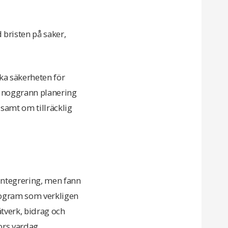
 bristen på saker,
rka säkerheten för
s noggrann planering
 samt om tillräcklig
integrering, men fann
 program som verkligen
ätverk, bidrag och
ors vardag.