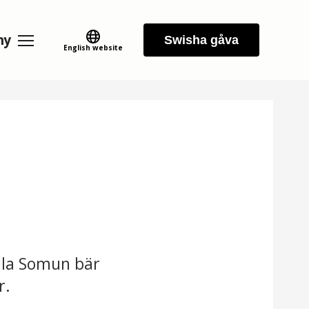
ny
Swisha gåva
English website
ejla Somun bär
r.