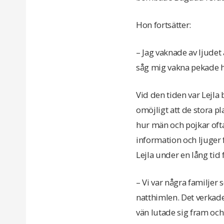
Hon fortsätter:
– Jag vaknade av ljudet
såg mig vakna pekade ha
Vid den tiden var Lejl
omöjligt att de stora pl
hur män och pojkar ofta
information och ljuger
Lejla under en lång tid
– Vi var några familjer
natthimlen. Det verkade
vän lutade sig fram och s