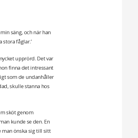
 min säng, och när han
stora fåglar.’
mycket upprörd. Det var
hon finna det intressant
idigt som de undanhåller
ad, skulle stanna hos
 som sköt genom
m man kunde se den. En
 man önska sig till sitt