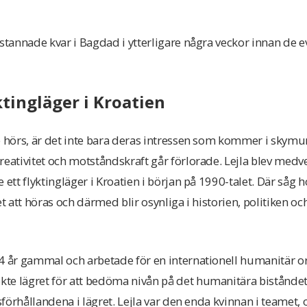
 stannade kvar i Bagdad i ytterligare några veckor innan de e
ktingläger i Kroatien
e hörs, är det inte bara deras intressen som kommer i skym
reativitet och motståndskraft går förlorade. Lejla blev medv
 ett flyktingläger i Kroatien i början på 1990-talet. Där såg 
et att höras och därmed blir osynliga i historien, politiken o
4 år gammal och arbetade för en internationell humanitär o
te lägret för att bedöma nivån på det humanitära bistånd
dsförhållandena i lägret. Lejla var den enda kvinnan i teamet,