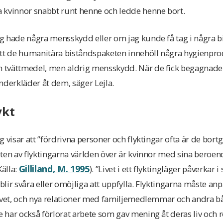
 kvinnor snabbt runt henne och ledde henne bort.
g hade några mensskydd eller om jag kunde få tag i några 
att de humanitära biståndspaketen innehöll några hygienpro
tvättmedel, men aldrig mensskydd. När de fick begagnade 
nderkläder åt dem, säger Lejla.
ykt
 visar att ”fördrivna personer och flyktingar ofta är de bort
ten av flyktingarna världen över är kvinnor med sina beroend
Gilliland, M. 1995
älla:
). ”Livet i ett flyktingläger påverkar 
 blir svåra eller omöjliga att uppfylla. Flyktingarna måste anpa
ivet, och nya relationer med familjemedlemmar och andra bå
 har också förlorat arbete som gav mening åt deras liv och 