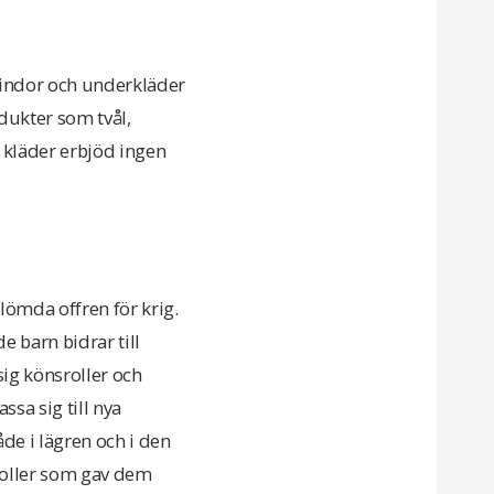
bindor och underkläder
dukter som tvål,
kläder erbjöd ingen
glömda offren för krig.
e barn bidrar till
i sig könsroller och
ssa sig till nya
de i lägren och i den
roller som gav dem