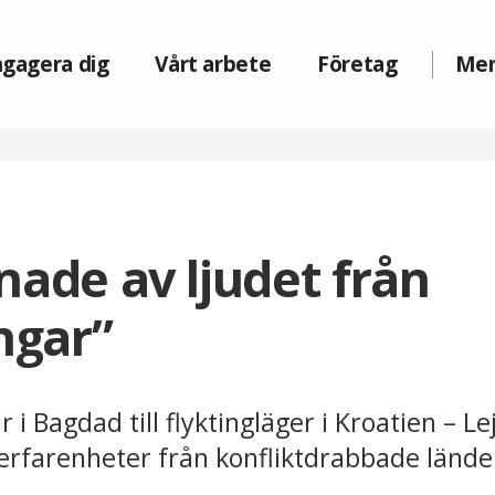
gagera dig
Vårt arbete
Företag
Me
nade av ljudet från
ngar”
i Bagdad till flyktingläger i Kroatien – L
rfarenheter från konfliktdrabbade lände