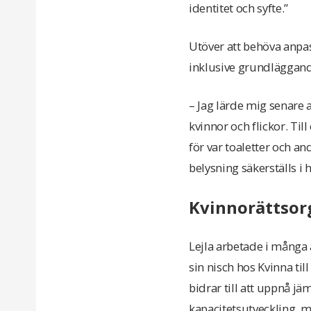
identitet och syfte.”
Utöver att behöva anpass
inklusive grundläggan
– Jag lärde mig senare a
kvinnor och flickor. Ti
för var toaletter och an
belysning säkerställs i h
Kvinnorättsorg
Lejla arbetade i många
sin nisch hos Kvinna til
bidrar till att uppnå j
kapacitetsutveckling, me