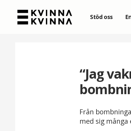
Stöd oss
En
“Jag vak
bombni
Från bombningar 
med sig många e