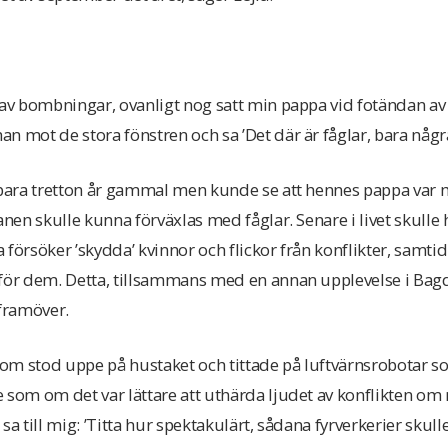
 av bombningar, ovanligt nog satt min pappa vid fotändan av
n mot de stora fönstren och sa ’Det där är fåglar, bara några 
a bara tretton år gammal men kunde se att hennes pappa var 
anen skulle kunna förväxlas med fåglar. Senare i livet skulle 
 försöker ’skydda’ kvinnor och flickor från konflikter, samt
 för dem. Detta, tillsammans med en annan upplevelse i Bagd
 framöver.
 som stod uppe på hustaket och tittade på luftvärnsrobotar
 som om det var lättare att uthärda ljudet av konflikten o
a till mig: ’Titta hur spektakulärt, sådana fyrverkerier skulle