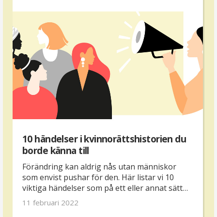
10 händelser i kvinnorättshistorien du
borde känna till
Förändring kan aldrig nås utan människor
som envist pushar för den. Här listar vi 10
viktiga händelser som på ett eller annat sätt
har banat väg för kvinnorörelsen så som den
11 februari 2022
ser ut i dag.