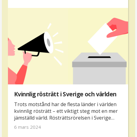
långt utanför sociala medier.
Kvinnlig rösträtt i Sverige och världen
Trots motstånd har de flesta länder i världen
kvinnlig rösträtt – ett viktigt steg mot en mer
jämställd värld. Rösträttsrörelsen i Sverige
kämpade i flera decennier innan det blev
6 mars 2024
verklighet.