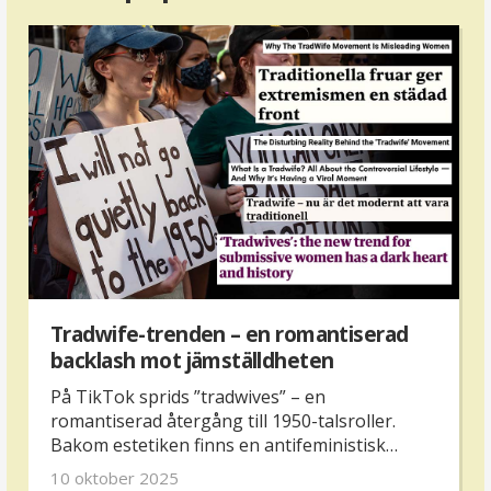
Tradwife-trenden – en romantiserad
backlash mot jämställdheten
På TikTok sprids ”tradwives” – en
romantiserad återgång till 1950-talsroller.
Bakom estetiken finns en antifeministisk
backlash som påverkar kvinnors rättigheter
10 oktober 2025