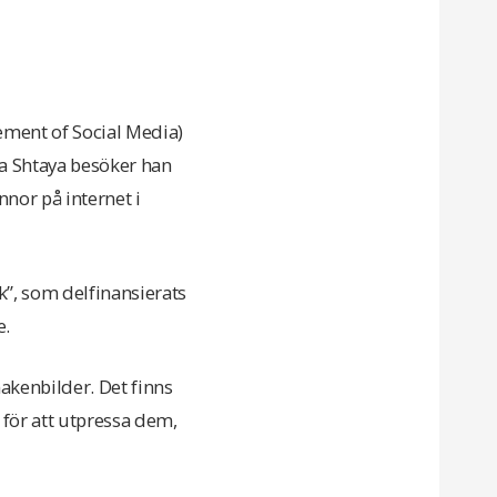
ement of Social Media)
a Shtaya besöker han
nor på internet i
k”, som delfinansierats
e.
nakenbilder. Det finns
för att utpressa dem,