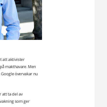
 att aktivister
r på makthavare. Men
h Google övervakar nu
.
 att ta del av
ervakning som ger