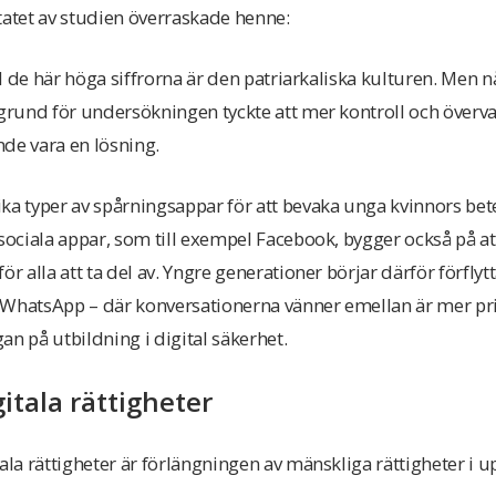
tatet av studien överraskade henne:
ill de här höga siffrorna är den patriarkaliska kulturen. Men
 grund för undersökningen tyckte att mer kontroll och överv
e vara en lösning.
ika typer av spårningsappar för att bevaka unga kvinnors be
 sociala appar, som till exempel Facebook, bygger också på a
r alla att ta del av. Yngre generationer börjar därför förflytta 
 WhatsApp – där konversationerna vänner emellan är mer priv
an på utbildning i digital säkerhet.
gitala rättigheter
tala rättigheter är förlängningen av mänskliga rättigheter i