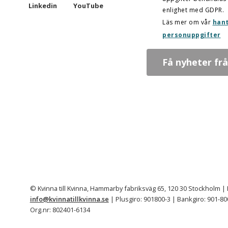
Linkedin
YouTube
enlighet med GDPR.
Läs mer om vår
hant
personuppgifter
© Kvinna till Kvinna, Hammarby fabriksväg 65, 120 30 Stockholm | 
info@kvinnatillkvinna.se
| Plusgiro: 901800-3 | Bankgiro: 901-80
Org.nr: 802401-6134