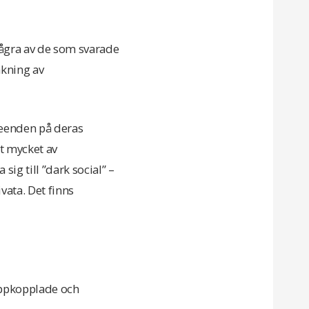
 några av de som svarade
akning av
teenden på deras
tt mycket av
sig till ”dark social” –
ata. Det finns
 uppkopplade och