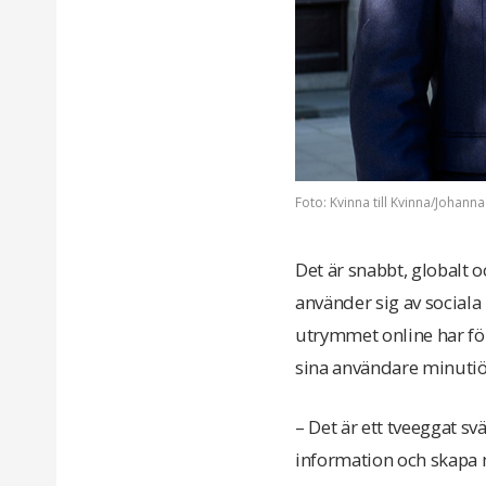
Foto: Kvinna till Kvinna/Johann
Det är snabbt, globalt oc
använder sig av social
utrymmet online har fö
sina användare minutiö
– Det är ett tveeggat sv
information och skapa 