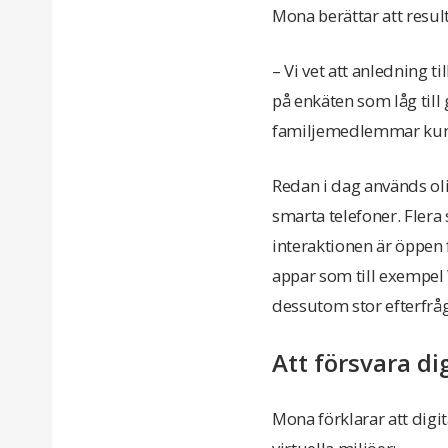
Mona berättar att resul
– Vi vet att anledning t
på enkäten som låg till
familjemedlemmar kund
Redan i dag används ol
smarta telefoner. Flera
interaktionen är öppen fö
appar som till exempel
dessutom stor efterfråg
Att försvara di
Mona förklarar att digi