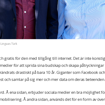
a Lingaas Türk
h gratis för den med tillgång till internet. Det är inte konstigt
a medier för att sprida sina budskap och skapa påtryckninga
rändrats drastiskt på bara 10 år. Giganter som Facebook oc
st och samlar på sig mer och mer data om deras beteenden
ärd. Å ena sidan, erbjuder sociala medier en bra möjlighet för
mobilisering. Å andra sidan, används det för en form av öv