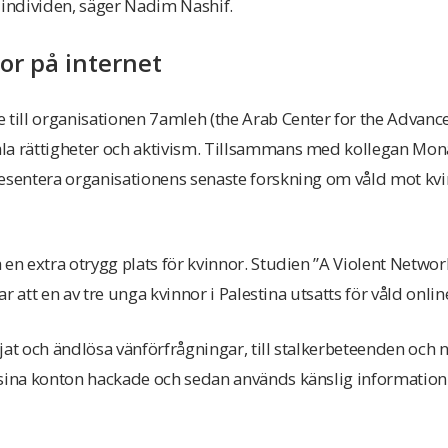
 individen, säger Nadim Nashif.
or på internet
ill organisationen 7amleh (the Arab Center for the Advanc
la rättigheter och aktivism. Tillsammans med kollegan Mon
esentera organisationens senaste forskning om våld mot kvin
 en extra otrygg plats för kvinnor. Studien ”A Violent Networ
sar att en av tre unga kvinnor i Palestina utsatts för våld onlin
 tjat och ändlösa vänförfrågningar, till stalkerbeteenden och 
 sina konton hackade och sedan används känslig information 