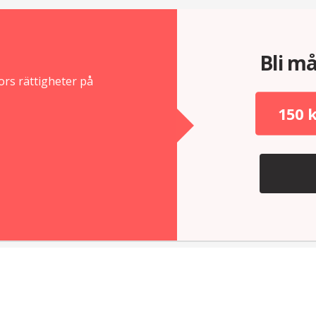
Bli må
rs rättigheter på
150 