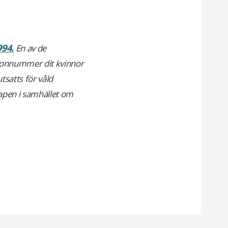
994
.
En av de
efonnummer dit kvinnor
tsatts för våld
kapen
i samhället
om