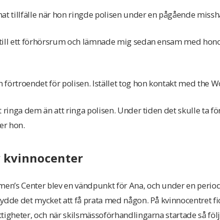
at tillfälle när hon ringde polisen under en pågående missh
 till ett förhörsrum och lämnade mig sedan ensam med ho
förtroendet för polisen. Istället tog hon kontakt med the W
t ringa dem än att ringa polisen. Under tiden det skulle ta f
er hon.
v kvinnocenter
n’s Center blev en vändpunkt för Ana, och under en period
ydde det mycket att få prata med någon. På kvinnocentret f
tigheter, och när skilsmässoförhandlingarna startade så föl