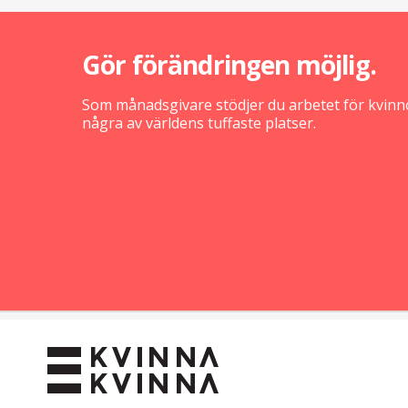
Gör förändringen möjlig.
Som månadsgivare stödjer du arbetet för kvinno
några av världens tuffaste platser.