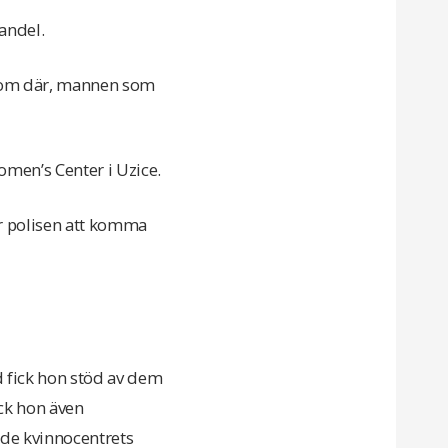
andel.
nom där, mannen som
omen’s Center i Uzice.
ör polisen att komma
 fick hon stöd av dem
ick hon även
jde kvinnocentrets