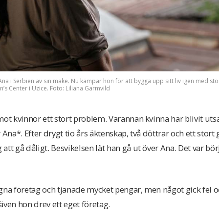
a i Serbien av sin make. Nu kämpar hon för att bygga upp sitt liv igen med stöd
s Center i Uzice. Foto: Liliana Garmvild
ot kvinnor ett stort problem. Varannan kvinna har blivit utsat
 Ana*. Efter drygt tio års äktenskap, två döttrar och ett sto
tt gå dåligt. Besvikelsen lät han gå ut över Ana. Det var bör
na företag och tjänade mycket pengar, men något gick fel o
även hon drev ett eget företag.