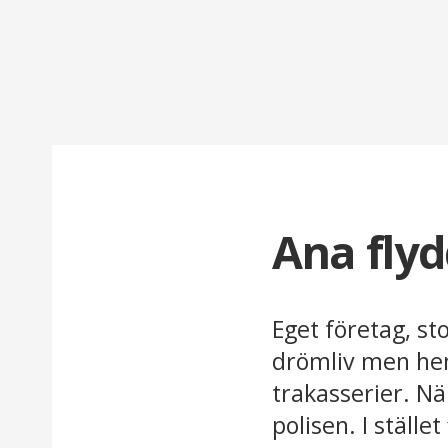
Ana flyd
Eget företag, st
drömliv men he
trakasserier. Nä
polisen. I ställe