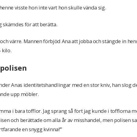
enne visste hon inte vart hon skulle vända sig.
g skämdes för att berätta.
 och värre. Mannen förbjöd Ana att jobba och stängde in hen
 kilo.
 polisen
der Anas identitetshandlingar med en stor kniv, han slog 
ände upp möbler.
mma i bara tofflor. Jag sprang så fort jag kunde i tofflorna 
 polisen och berättade om alla år av misshandel, men polisen s
rtfarande en snygg kvinna!’”