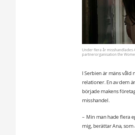
Under flera år misshandlades An
partnerorganisation the Women’
I Serbien är mäns våld m
relationer. En av dem är
började makens företag a
misshandel.
– Min man hade flera eg
mig, berättar Ana, som 