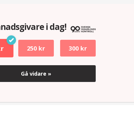
nadsgivare i dag!
kr
250 kr
300 kr
Gå vidare »