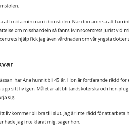
omstolen.
la att möta min man i domstolen. När domaren sa att han in
ättelse om misshandeln så fanns kvinnocentrets jurist vid m
centrets hjälp fick jag även vårdnaden om vår yngsta dotter
kvar
lsmässan, har Ana hunnit bli 45 år. Hon är fortfarande rädd f
 upp sitt liv igen. Målet är att bli tandsköterska och hon pl
rja sig.
tt liv kommer bli bra till slut. Jag är inte rädd för att arbeta
 hade jag inte klarat mig, säger hon.