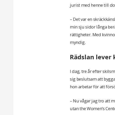
jurist med henne till d
– Det var en skräckkäns
min sju sidor långa ber
rättigheter. Med kvinno
myndig.
Rädslan lever 
I dag, tre år efter ski
sig beslutsam att bygga
hon arbetar för att försö
– Nu vågar jag tro att mi
utan the Women’s Center