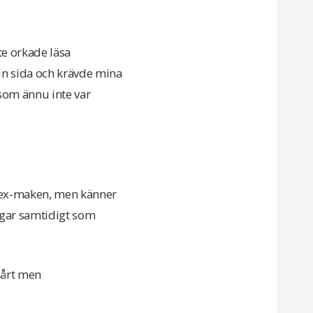
te orkade läsa
in sida och krävde mina
 som ännu inte var
ör ex-maken, men känner
uggar samtidigt som
 hårt men