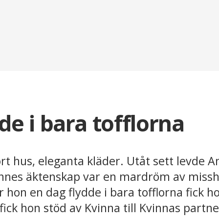
de i bara tofflorna
ort hus, eleganta kläder. Utåt sett levde An
nnes äktenskap var en mardröm av missh
r hon en dag flydde i bara tofflorna fick h
t fick hon stöd av Kvinna till Kvinnas part