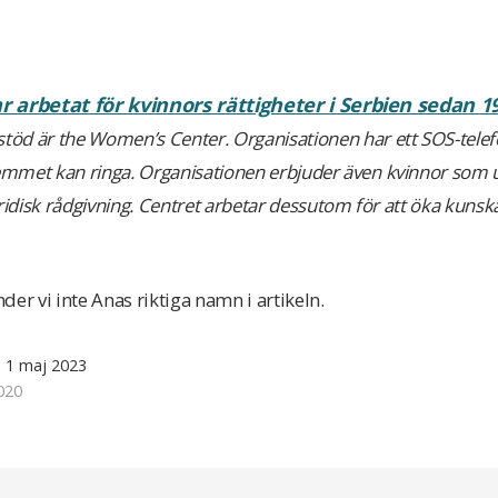
ar arbetat för kvinnors rättigheter i Serbien sedan
1
stöd är
t
he
Women’s
Center. Organisationen har ett SOS-tel
hemmet kan ringa. Organisationen erbjuder
även
kvinnor som u
ridisk rådgivning.
Centret arbetar
dessutom
för att öka kuns
er vi inte Anas riktiga namn i artikeln.
d 1 maj 2023
020