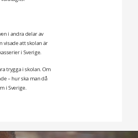
ven i andra delar av
 visade att skolan är
asserier i Sverige.
vara trygga i skolan. Om
ende – hur ska man då
om i Sverige.