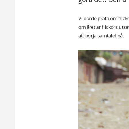
Vi borde prata om flicko
om året är flickors utsa
att börja samtalet på.