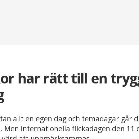
kor har rätt till en tryg
g
an allt en egen dag och temadagar går d
 Men internationella flickadagen den 11 
är värd att uppmärksammas.