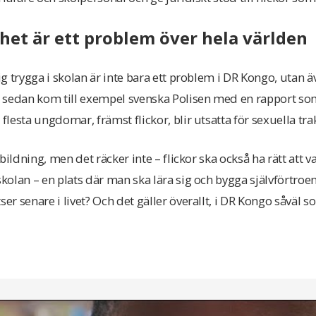
thet är ett problem över hela världen
sig trygga i skolan är inte bara ett problem i DR Kongo, utan ä
år sedan kom till exempel svenska Polisen med en rapport som
 flesta ungdomar, främst flickor, blir utsatta för sexuella trak
utbildning, men det räcker inte – flickor ska också ha rätt att 
 skolan – en plats där man ska lära sig och bygga självförtro
ser senare i livet? Och det gäller överallt, i DR Kongo såväl s