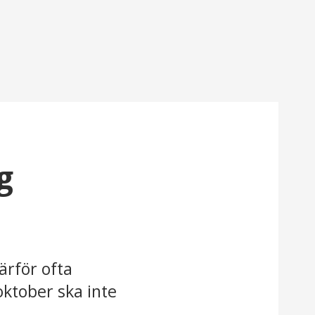
g
ärför ofta
oktober ska inte