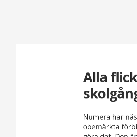
Alla flic
skolgån
Numera har näst
obemärkta förbi.
göra det. Den 