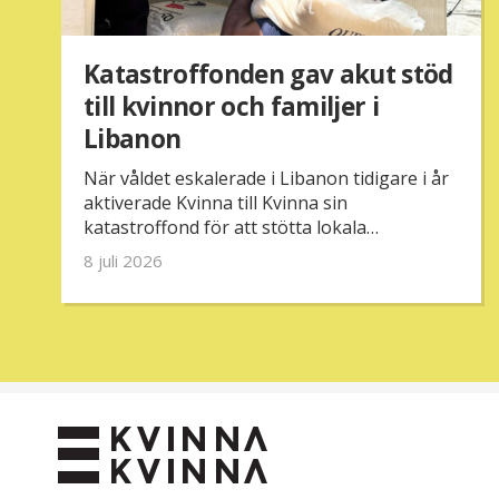
Katastroffonden gav akut stöd
till kvinnor och familjer i
Libanon
När våldet eskalerade i Libanon tidigare i år
aktiverade Kvinna till Kvinna sin
katastroffond för att stötta lokala
partnerorganisationer. Tack vare stödet
8 juli 2026
kunde tre partnerorganisationer ge akut
hjälp till över 460 utsatta familjer och mer än
1 500 människor.