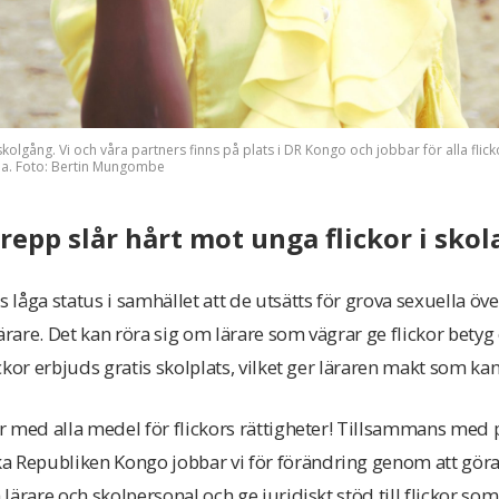
gg skolgång. Vi och våra partners finns på plats i DR Kongo och jobbar för alla flicko
aha. Foto: Bertin Mungombe
repp slår hårt mot unga flickor i skol
s låga status i samhället att de utsätts för grova sexuella öv
lärare. Det kan röra sig om lärare som vägrar ge flickor bety
lickor erbjuds gratis skolplats, vilket ger läraren makt som k
der med alla medel för flickors rättigheter! Tillsammans med
a Republiken Kongo jobbar vi för förändring genom att gör
a lärare och skolpersonal och ge juridiskt stöd till flickor som