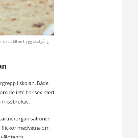
rs rätt till en trygg skolgång.
an
ergrepp i skolan. Både
g om de inte har sex med
an missbrukas.
 partnerorganisationen
a flickor medvetna om
 våldtagits.