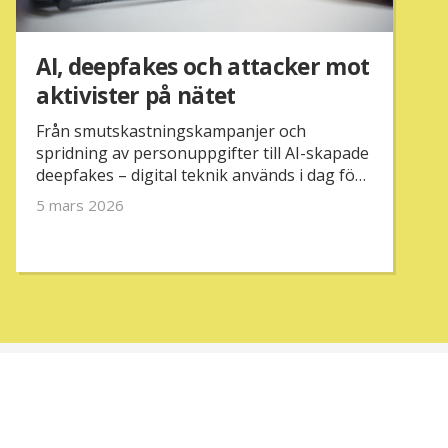
AI, deepfakes och attacker mot
aktivister på nätet
Från smutskastningskampanjer och
spridning av personuppgifter till AI-skapade
deepfakes – digital teknik används i dag för
att attackera aktivister på nätet.
5 mars 2026