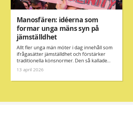
Manosfären: idéerna som
formar unga mäns syn på
jämställdhet
Allt fler unga män möter i dag innehåll som
ifrågasätter jämställdhet och förstärker
traditionella könsnormer. Den så kallade
manosfären har blivit en växande del av det
13 april 2026
digitala landskapet – men vad är det
egentligen och varför väcker den så stark
debatt?