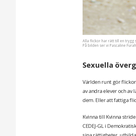
Alla flickor har rätt till en try
På bilden ser vi Pascaline Fur
Sexuella överg
Världen runt gör flickor
av andra elever och av 
dem. Eller att fattiga f
Kvinna till Kvinna stri
CEDEJ-GL i Demokratisk
sina rättigheter, utbild