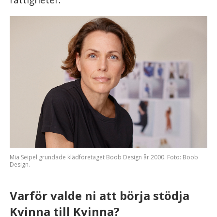
Mia Seipel grundade klädföretaget Boob Design år 2000. Foto: Boob
Design.
Varför valde ni att börja stödja
Kvinna till Kvinna?