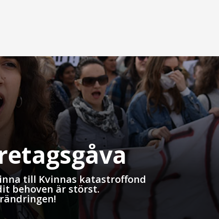
öretagsgåva
nna till Kvinnas katastroffond
dit behoven är störst.
örändringen!