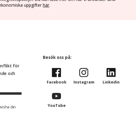
ekonomiska uppgifter
här
.
Besök oss på:
flikt för
ande och
Facebook
Instagram
Linkedin
YouTube
Swisha din