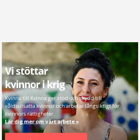
Vi stöttar
kvinnor i krig
Kvinna till Kvinna ger stöd och skydd till
våldsutsatta kvinnor och arbetar långsiktigt för
kvinnors rättigheter.
Lär dig mer om vårt arbete »